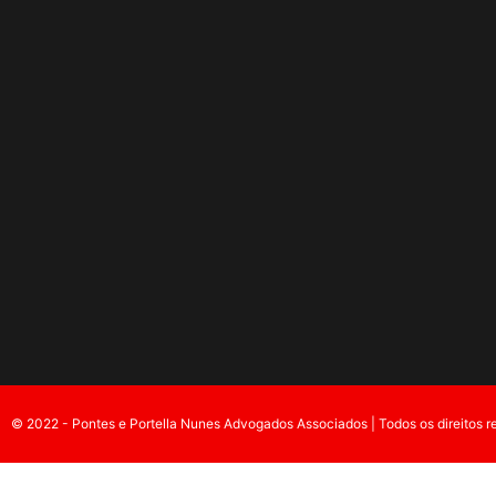
© 2022 - Pontes e Portella Nunes Advogados Associados | Todos os direitos r