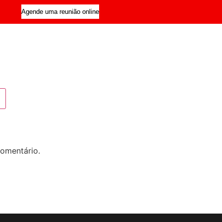
Agende uma reunião online
omentário.