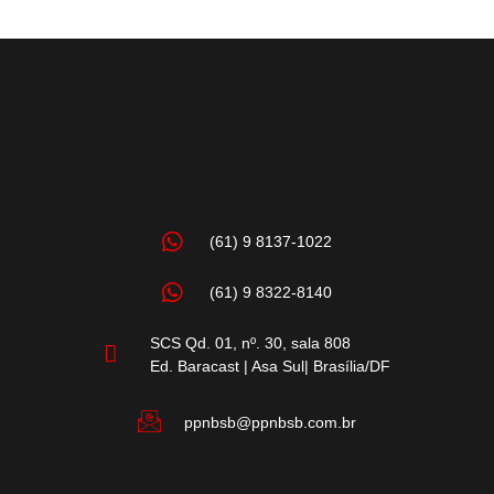
(61) 9 8137-1022
(61) 9 8322-8140
SCS Qd. 01, nº. 30, sala 808
Ed. Baracast | Asa Sul| Brasília/DF
ppnbsb@ppnbsb.com.br