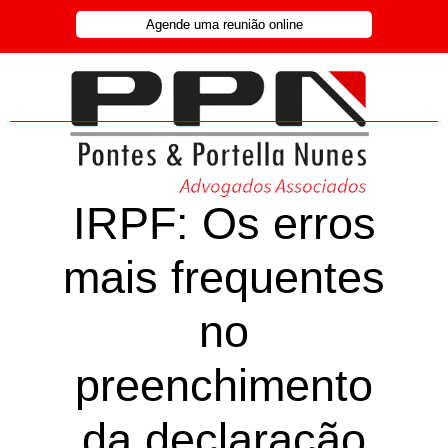
Agende uma reunião online
IRPF: Os erros
mais frequentes
no
preenchimento
da declaração