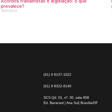
Acordos trabalhistas e legislação: o que
prevalece?
18/01/2023
(61) 9 8137-1022
(61) 9 8322-8140
SCS Qd. 01, nº. 30, sala 808
Ed. Baracast | Asa Sul| Brasília/DF