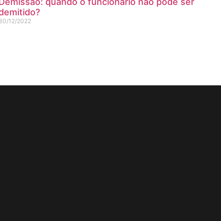
Demissão: quando o funcionário não pode ser
demitido?
30/12/2022