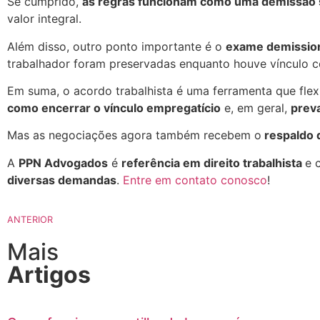
Se cumprido,
as regras funcionam como uma demissão 
valor integral.
Além disso, outro ponto importante é o
exame demissio
trabalhador foram preservadas enquanto houve vínculo 
Em suma, o acordo trabalhista é uma ferramenta que fle
como encerrar o vínculo empregatício
e, em geral,
preva
Mas as negociações agora também recebem o
respaldo d
A
PPN Advogados
é
referência em direito trabalhista
e 
diversas demandas
.
Entre em contato conosco
!
ANTERIOR
Mais
Artigos